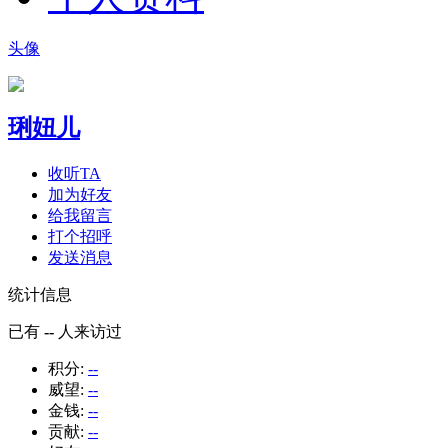
头像
琍妞儿
收听TA
加为好友
给我留言
打个招呼
发送消息
统计信息
已有
--
人来访过
积分:
--
威望:
--
金钱:
--
贡献:
--